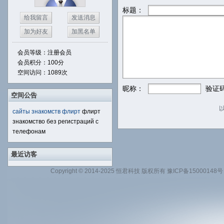
标题：
给我留言
发送消息
加为好友
加黑名单
会员等级：注册会员
会员积分：100分
空间访问：1089次
昵称：
验证
空间公告
сайты знакомств флирт
флирт
знакомство без регистраций с
телефонам
最近访客
Copyright © 2014-2025 恒君科技 版权所有 豫ICP备1500