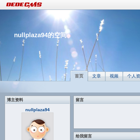
nullplaza94的空间
首页
文章
视频
个人
博主资料
留言
nullplaza94
给我留言